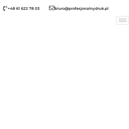
+48 61 622 78 03
biuro@profesjonalnydruk.pl